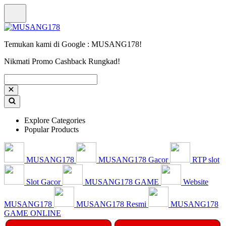
Temukan kami di Google : MUSANG178!
Nikmati Promo Cashback Rungkad!
Explore Categories
Popular Products
MUSANG178
MUSANG178 Gacor
RTP slot
Slot Gacor
MUSANG178 GAME
Website
MUSANG178
MUSANG178 Resmi
MUSANG178
GAME ONLINE