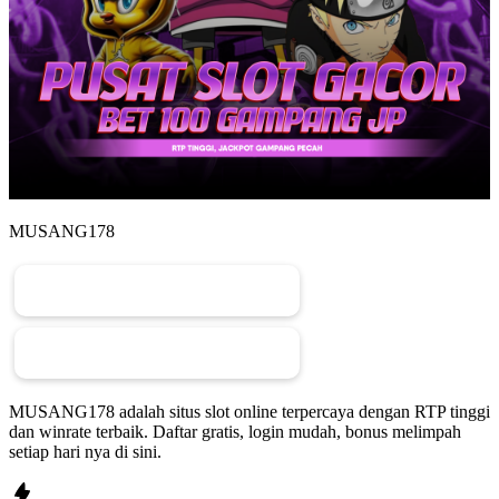
MUSANG178
DAFTAR DISINI
LOGIN DISINI
MUSANG178 adalah situs slot online terpercaya dengan RTP tinggi
dan winrate terbaik. Daftar gratis, login mudah, bonus melimpah
setiap hari nya di sini.