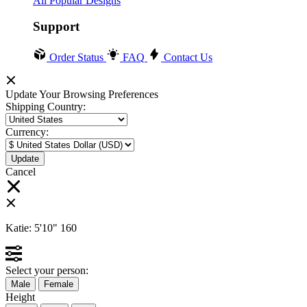
All Popular Designs
Support
Order Status
FAQ
Contact Us
Update Your Browsing Preferences
Shipping Country:
Currency:
Cancel
Katie:
5'10"
160
Select your person:
Male
Female
Height