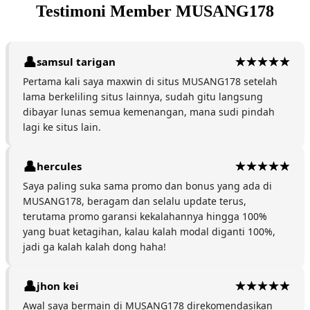
Testimoni Member MUSANG178
samsul tarigan
Pertama kali saya maxwin di situs MUSANG178 setelah
lama berkeliling situs lainnya, sudah gitu langsung
dibayar lunas semua kemenangan, mana sudi pindah
lagi ke situs lain.
hercules
Saya paling suka sama promo dan bonus yang ada di
MUSANG178, beragam dan selalu update terus,
terutama promo garansi kekalahannya hingga 100%
yang buat ketagihan, kalau kalah modal diganti 100%,
jadi ga kalah kalah dong haha!
jhon kei
Awal saya bermain di MUSANG178 direkomendasikan