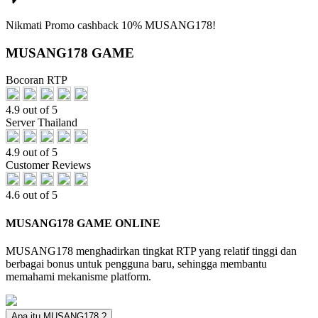
Nikmati
Promo
cashback 10%
MUSANG178!
MUSANG178 GAME
Bocoran RTP
4.9 out of 5
Server Thailand
4.9 out of 5
Customer Reviews
4.6 out of 5
MUSANG178 GAME ONLINE
MUSANG178 menghadirkan tingkat RTP yang relatif tinggi dan
berbagai bonus untuk pengguna baru, sehingga membantu
memahami mekanisme platform.
Apa itu MUSANG178 ?