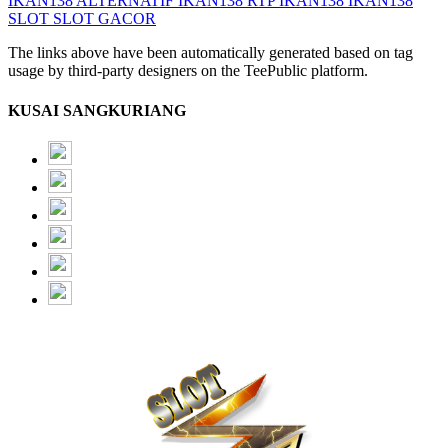
IKAN138
ALTERNATIF IKAN138
RTP IKAN138
IKAN138
SLOT
SLOT GACOR
The links above have been automatically generated based on tag
usage by third-party designers on the TeePublic platform.
KUSAI SANGKURIANG