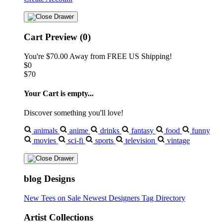
Cart Preview (0)
You're
$70.00
Away from
FREE US Shipping!
$0
$70
Your Cart is empty...
Discover something you'll love!
animals
anime
drinks
fantasy
food
funny
movies
sci-fi
sports
television
vintage
blog Designs
New Tees on Sale
Newest Designers
Tag Directory
Artist Collections