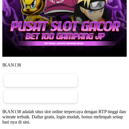
IKAN138
DAFTAR DISINI
LOGIN DISINI
IKAN138 adalah situs slot online terpercaya dengan RTP tinggi dan
winrate terbaik. Daftar gratis, login mudah, bonus melimpah setiap
hari nya di sini.