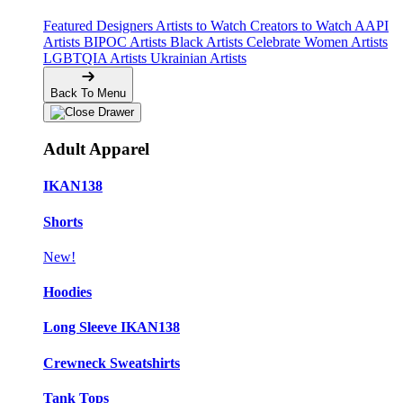
Featured Designers
Artists to Watch
Creators to Watch
AAPI
Artists
BIPOC Artists
Black Artists
Celebrate Women Artists
LGBTQIA Artists
Ukrainian Artists
Back To Menu
Adult Apparel
IKAN138
Shorts
New!
Hoodies
Long Sleeve IKAN138
Crewneck Sweatshirts
Tank Tops