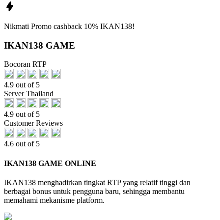
Nikmati
Promo
cashback 10%
IKAN138!
IKAN138 GAME
Bocoran RTP
4.9 out of 5
Server Thailand
4.9 out of 5
Customer Reviews
4.6 out of 5
IKAN138 GAME ONLINE
IKAN138 menghadirkan tingkat RTP yang relatif tinggi dan
berbagai bonus untuk pengguna baru, sehingga membantu
memahami mekanisme platform.