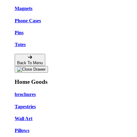
Magnets
Phone Cases
Pins
Totes
Back To Menu
Home Goods
brochures
Tapestries
Wall Art
Pillows